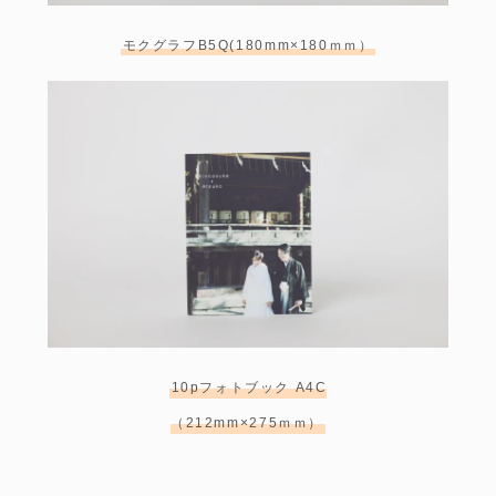
モクグラフB5Q(180mm×180ｍｍ）
10pフォトブック A4C
（212mm×275ｍｍ）