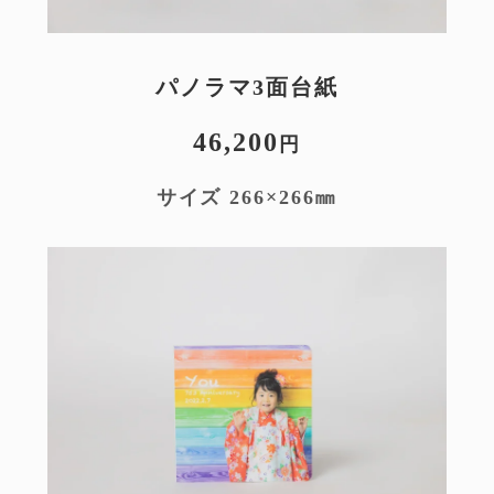
パノラマ3面台紙
46,200
円
㎜
サイズ 266×266