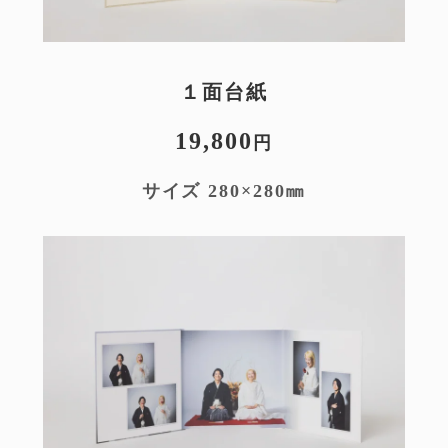
１面台紙
19,800
円
㎜
サイズ 280×280