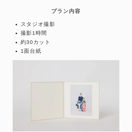
プラン内容
スタジオ撮影
撮影1時間
約30カット
1面台紙