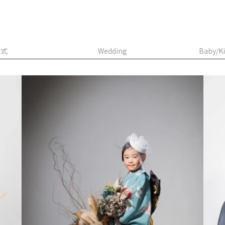
人式
Wedding
Baby/Ki