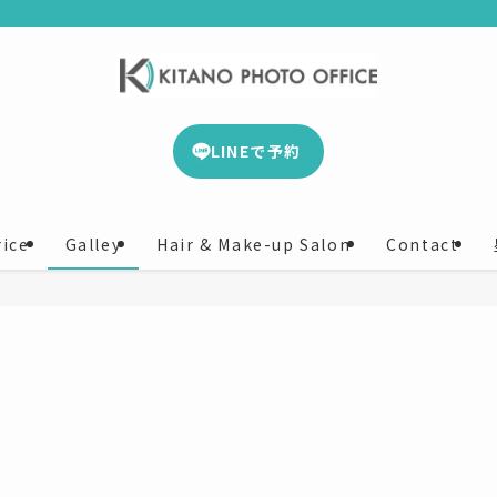
LINEで予約
rice
Galley
Hair & Make-up Salon
Contact